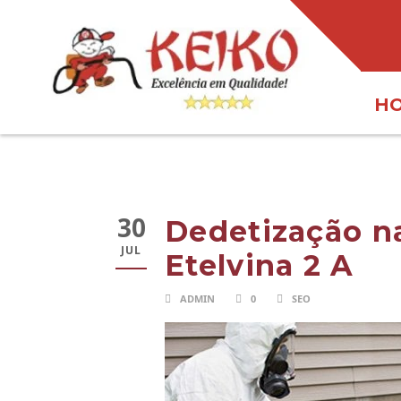
H
30
Dedetização n
JUL
Etelvina 2 A
ADMIN
0
SEO