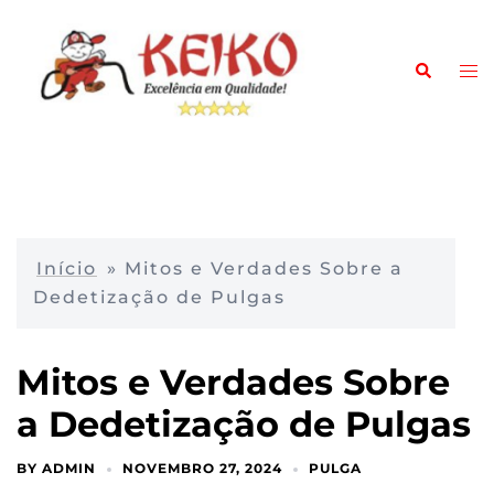
Pular
para
Search
o
To
conteúdo
me
Início
»
Mitos e Verdades Sobre a
Dedetização de Pulgas
Mitos e Verdades Sobre
a Dedetização de Pulgas
BY
ADMIN
NOVEMBRO 27, 2024
PULGA