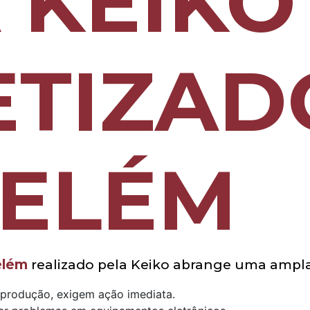
 KEIKO
ETIZAD
BELÉM
elém
realizado pela Keiko abrange uma ampla 
eprodução, exigem ação imediata.