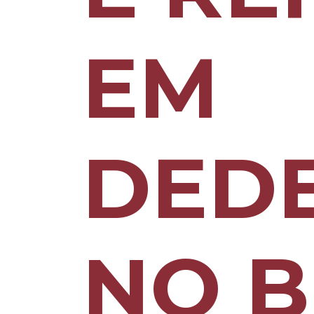
EM
DED
NO B