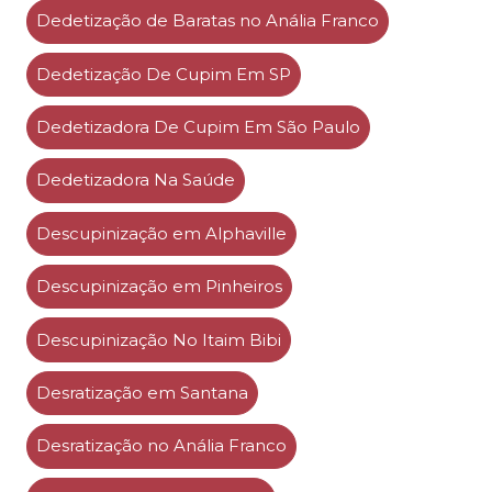
Dedetização de Baratas no Anália Franco
Dedetização De Cupim Em SP
Dedetizadora De Cupim Em São Paulo
Dedetizadora Na Saúde
Descupinização em Alphaville
Descupinização em Pinheiros
Descupinização No Itaim Bibi
Desratização em Santana
Desratização no Anália Franco