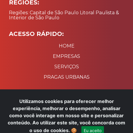
REGIÕES:
Regiões: Capital de São Paulo Litoral Paulista &
Interior de São Paulo
ACESSO RÁPIDO:
HOME
EMPRESAS
SERVIÇOS
PRAGAS URBANAS
PAGAMENTO:
Utilizamos cookies para oferecer melhor
experiência, melhorar o desempenho, analisar
como você interage em nosso site e personalizar
×
Precisa de ajuda? Fale conosco
conteúdo. Ao utilizar este site, você concorda com
pelo WhatsApp!
Desenvolvido por:
o uso de cookies.
🍪
Eu aceito