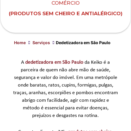
COMÉRCIO
(PRODUTOS SEM CHEIRO E ANTIALÉRGICO)
Home
Serviços
Dedetizadora em São Paulo
DEDETIZADORA EM SÃO PAULO: SOLUÇ
A
dedetizadora em São Paulo
da Keiko é a
parceira de quem não abre mão de saúde,
segurança e valor do imóvel. Em uma metrópole
onde
baratas
,
ratos
,
cupins
,
formigas
,
pulgas
,
traças
,
aranhas
,
escorpiões
e
pombos
encontram
abrigo com facilidade, agir com rapidez e
método é essencial para evitar doenças,
prejuízos e desgastes na rotina.