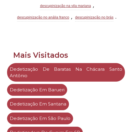
,
descupinização na vila mariana
,
.
descupinização no anália franco
descupinização no brás
Mais Visitados
Dedetização De Baratas Na Chácara Santo
Antônio
Dedetização Em Barueri
Dedetização Em Santana
Dedetização Em São Paulo