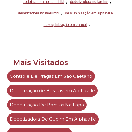
,
,
dedetizadora no itaim bibi
dedetizadora no jardins
,
,
dedetizadora no morumbi
descupinização em alphaville
.
descupinização em barueri
Mais Visitados
Controle De Pragas Em São Caetano
Dedetização de Baratas em Alphaville
Dedetização De Baratas Na Lapa
Dedetizadora De Cupim Em Alphaville