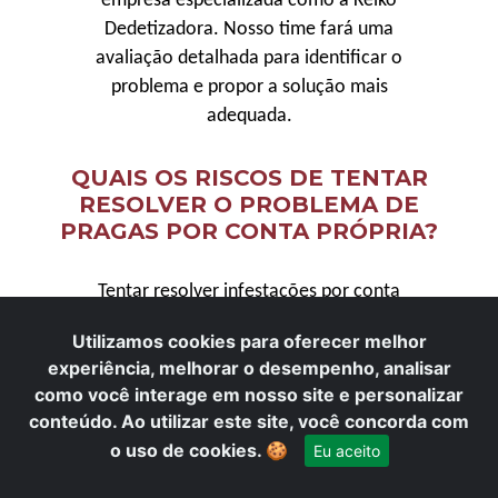
empresa especializada como a Keiko
Dedetizadora. Nosso time fará uma
avaliação detalhada para identificar o
problema e propor a solução mais
adequada.
QUAIS OS RISCOS DE TENTAR
RESOLVER O PROBLEMA DE
PRAGAS POR CONTA PRÓPRIA?
Tentar resolver infestações por conta
própria pode ser ineficaz e até perigoso.
Utilizamos cookies para oferecer melhor
Produtos inadequados podem não eliminar a
experiência, melhorar o desempenho, analisar
praga, apenas dispersá-la, e causar danos à
como você interage em nosso site e personalizar
sua saúde ou ao meio ambiente. Além disso,
×
Precisa de ajuda? Fale conosco
conteúdo. Ao utilizar este site, você concorda com
pelo WhatsApp!
métodos caseiros raramente atacam a raiz
o uso de cookies.
🍪
Eu aceito
do problema, como o ninho ou a rainha,
permitindo que a infestação retorne.