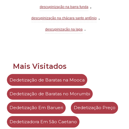
,
descupinização na barra funda
,
descupinização na chácara santo antônio
.
descupinização na lapa
Mais Visitados
Dedetização de Baratas na Mooca
Dedetização de Baratas no Morumbi
Dedetização Em Barueri
Dedetização Preço
Dedetizadora Em São Caetano