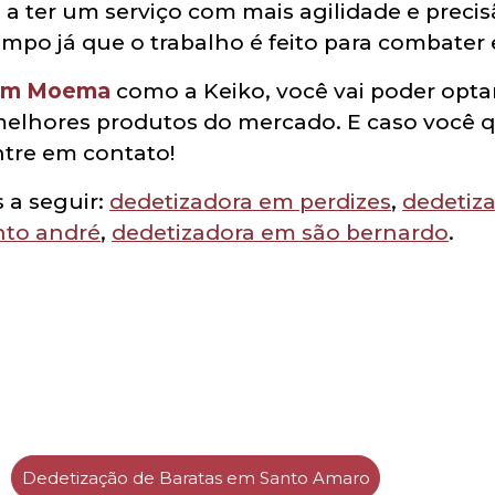
 a ter um serviço com mais agilidade e precis
empo já que o trabalho é feito para combater
 em Moema
como a Keiko, você vai poder opta
melhores produtos do mercado. E caso você 
ntre em contato!
 a seguir:
dedetizadora em perdizes
,
dedetiz
nto andré
,
dedetizadora em são bernardo
.
Dedetização de Baratas em Santo Amaro