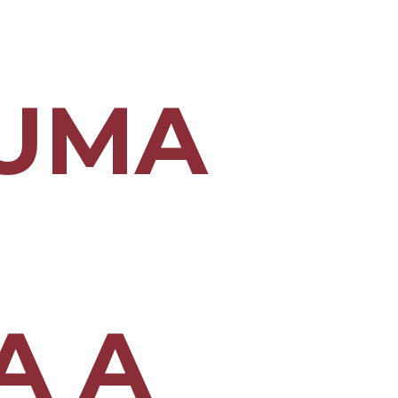
 UMA
A A