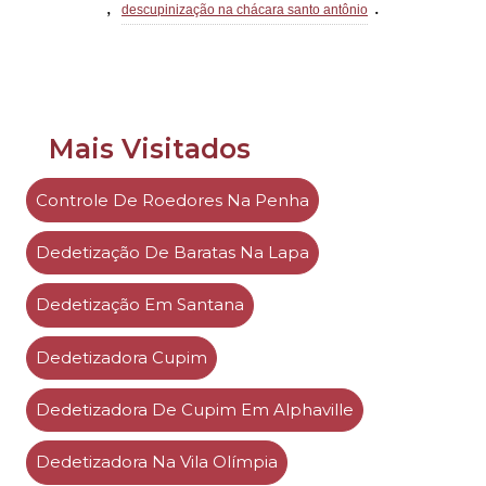
,
.
descupinização na chácara santo antônio
Mais Visitados
Controle De Roedores Na Penha
Dedetização De Baratas Na Lapa
Dedetização Em Santana
Dedetizadora Cupim
Dedetizadora De Cupim Em Alphaville
Dedetizadora Na Vila Olímpia