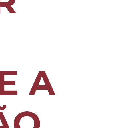
R
E A
ÃO