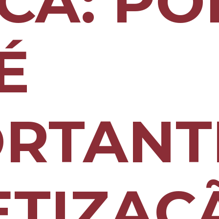
CA: PO
É
RTANT
ETIZAÇ