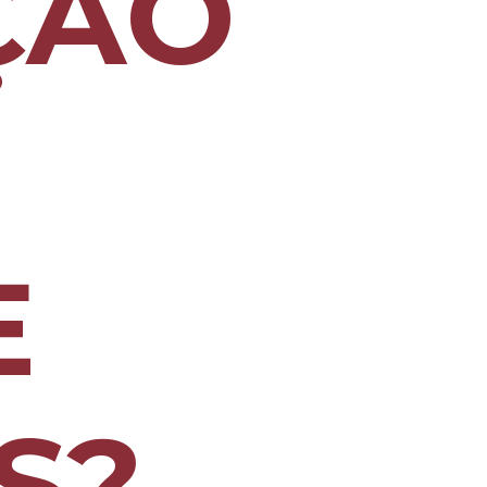
ÇÃO
E
S?