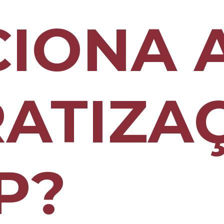
IONA 
RATIZA
P?