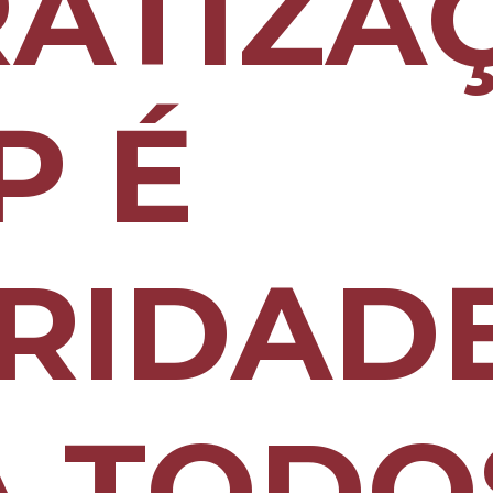
RATIZA
P É
RIDAD
 TODO