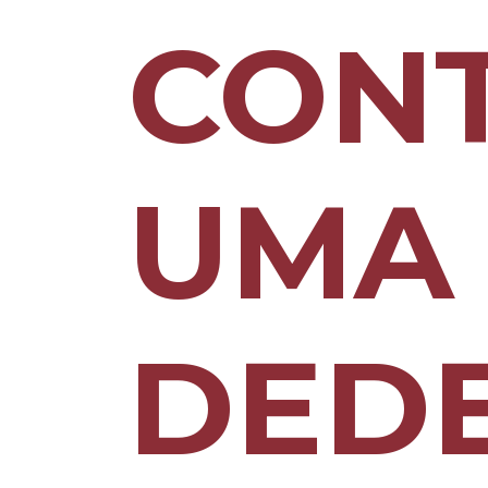
CON
UMA
DED