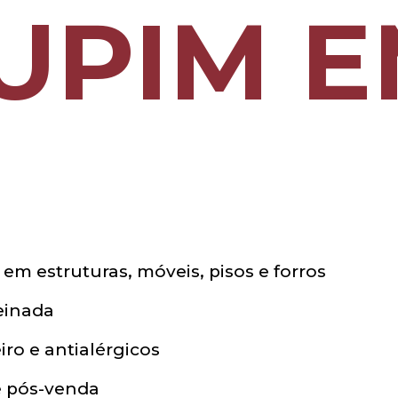
UPIM 
em estruturas, móveis, pisos e forros
reinada
o e antialérgicos
te pós-venda