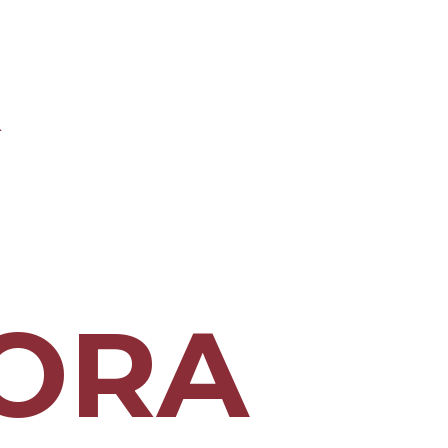
R
ORA