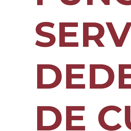
SERV
DED
DE C