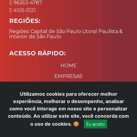
96353-4787
4105-5121
REGIÕES:
Regiões: Capital de São Paulo Litoral Paulista &
Interior de São Paulo
ACESSO RÁPIDO:
HOME
EMPRESAS
SERVIÇOS
Utilizamos cookies para oferecer melhor
PRAGAS URBANAS
experiência, melhorar o desempenho, analisar
como você interage em nosso site e personalizar
×
Precisa de ajuda? Fale conosco
conteúdo. Ao utilizar este site, você concorda com
PAGAMENTO:
pelo WhatsApp!
o uso de cookies.
🍪
Eu aceito