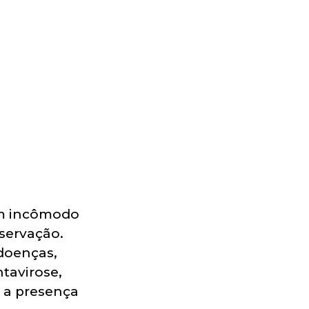
 um incômodo
servação.
doenças,
ntavirose,
 a presença