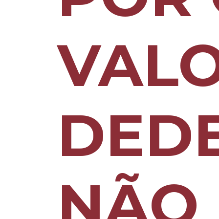
VAL
DED
NÃO 