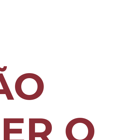
ÃO
ER O